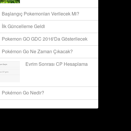
Başlangıç Pokemonları Verilecek Mi?
İlk Güncelleme Geldi
Pokemon GO GDC 2016'da Gösterilecek
Pokémon Go Ne Zaman Çıkacak?
Evrim Sonrası CP Hesaplama
Pokémon Go Nedir?