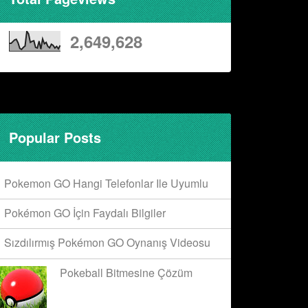
2,649,628
Popular Posts
Pokemon GO Hangi Telefonlar Ile Uyumlu
Pokémon GO İçin Faydalı Bilgiler
Sızdılırmış Pokémon GO Oynanış Videosu
Pokeball Bitmesine Çözüm