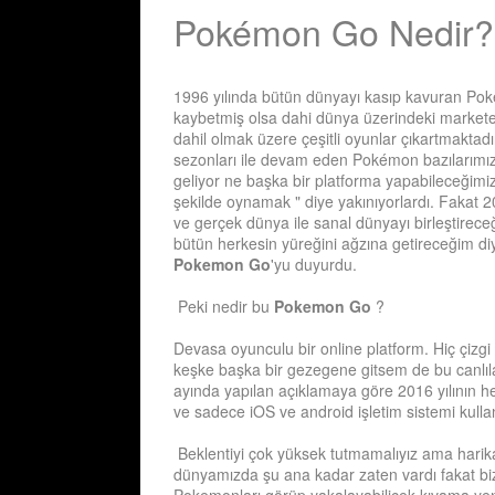
Pokémon Go Nedir?
1996 yılında bütün dünyayı kasıp kavuran Poké
kaybetmiş olsa dahi dünya üzerindeki markete
dahil olmak üzere çeşitli oyunlar çıkartmaktadı
sezonları ile devam eden Pokémon bazılarımız 
geliyor ne başka bir platforma yapabileceğimiz
şekilde oynamak " diye yakınıyorlardı. Fakat 
ve gerçek dünya ile sanal dünyayı birleştirec
bütün herkesin yüreğini ağzına getireceğim diy
Pokemon Go
'yu duyurdu.
Peki nedir bu
Pokemon Go
?
Devasa oyunculu bir online platform. Hiç çizg
keşke başka bir gezegene gitsem de bu canlılar
ayında yapılan açıklamaya göre 2016 yılının her
ve sadece iOS ve android işletim sistemi kulla
Beklentiyi çok yüksek tutmamalıyız ama harika 
dünyamızda şu ana kadar zaten vardı fakat biz 