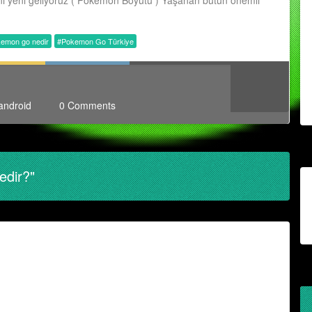
ni yeni geliyoruz ( Pokemon Boyutu ) Yaşanan bütün önemli
emon go nedir
#Pokemon Go Türkiye
android
0 Comments
dir?"