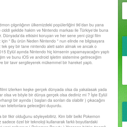
mon çılgınlığının ülkemizdeki popülerliğini 96'dan bu yana
 ciddi şekilde hakim ve Nintendo markası ile Türkiye'de buna
r. Dünyada'da etkisini koruyan ve her sene yeni çizgi film
için " Bu ürün Neden Nintendo " nun elinde ne bilgisayara
 tek şey bir tane nintendo aleti satın almak ve ancak o
2015 Eylül ayında Nintendo hiç kimsenin yapamayacağını yaptı
eğim ve bunu iOS ve android işletim sistemine getireceğim
e bir tavır sergileyerek mükemmel bir hareket yaptı.
i filmi izlerken keşke gerçek dünyada olsa da yakalasak yada
 olsa ve böyle bir dünya gerçek olsa dediniz mi ? İşte Eylül
hangi bir ayında ( başları da sonları da olabilir ) çıkacağını
nan telefonlara geleceğini duyurdu.
bir fikir olduğunu söyleyebiliriz. Kim bilir belki Pokemon
sadece özel bir teknoloji kullanarak farklı boyutlardaki