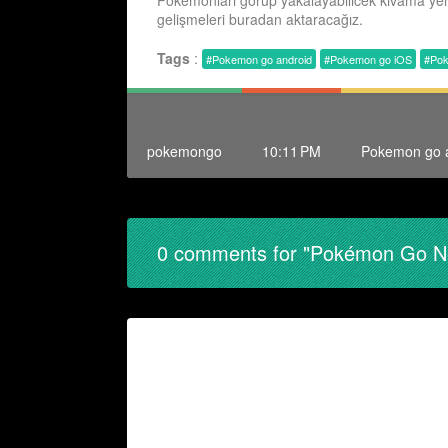
Pokemonları görüp yakalayabilicek kıvama ye
gelişmeleri buradan aktaracağız.
Tags
:
#Pokemon go android
#Pokemon go iOS
#Pok
pokemongo
10:11 PM
Pokemon go 
0 comments for "Pokémon Go Ne