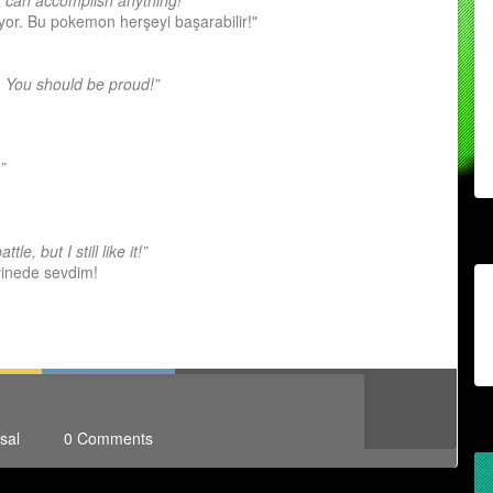
 can accomplish anything!”
yor. Bu pokemon herşeyi başarabilir!"
 You should be proud!”
”
le, but I still like it!”
yinede sevdim!
sal
0 Comments