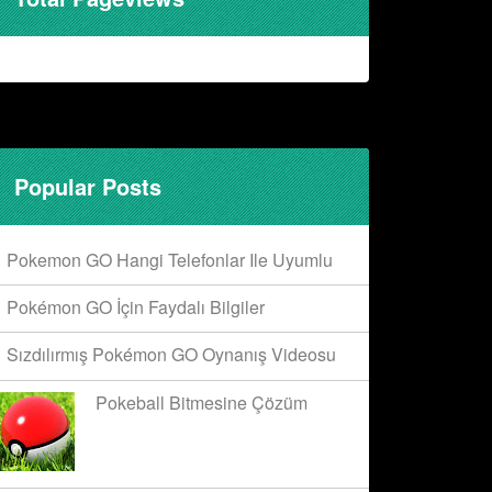
Popular Posts
Pokemon GO Hangi Telefonlar Ile Uyumlu
Pokémon GO İçin Faydalı Bilgiler
Sızdılırmış Pokémon GO Oynanış Videosu
Pokeball Bitmesine Çözüm