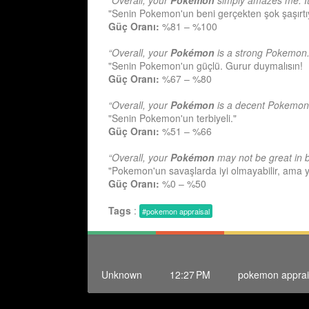
“Overall, your
Pokémon
simply amazes me. It
"Senin Pokemon'un beni gerçekten şok şaşırtı
Güç Oranı:
%81 – %100
“Overall, your
Pokémon
is a strong Pokemon.
"Senin Pokemon'un güçlü. Gurur duymalısın!
Güç Oranı:
%67 – %80
“Overall, your
Pokémon
is a decent Pokemon
"Senin Pokemon'un terbiyeli."
Güç Oranı:
%51 – %66
“Overall, your
Pokémon
may not be great in batt
"Pokemon'un savaşlarda iyi olmayabilir, ama 
Güç Oranı:
%0 – %50
Tags
:
#pokemon appraisal
Unknown
12:27 PM
pokemon apprai