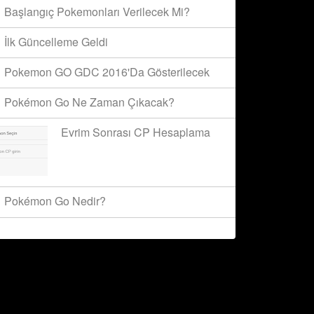
Başlangıç Pokemonları Verilecek Mi?
İlk Güncelleme Geldi
Pokemon GO GDC 2016'da Gösterilecek
Pokémon Go Ne Zaman Çıkacak?
Evrim Sonrası CP Hesaplama
Pokémon Go Nedir?