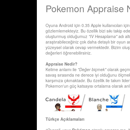
Pokemon Appraise 
Oyuna Android için 0.35 Apple kullanıcıları içi
gözlemlemekteyiz. Bu özellik bizi sıkı takip ede
oluşturmuş olduğumuz
"IV Hesaplama"
adı al
araştırabileceğiniz çok daha detaylı bir oyun 
yüzeysel olarak cevap vermektedir. Bizim oluşt
değerleri öğrenebilirsiniz.
Appraise Nedir?
Kelime anlamı ile
"Değer biçmek"
olarak geçme
savaş sırasında ne derece iyi olduğunu ölçmek
karşımıza çıkmaktadır. Bu özellik ile takım lid
Pokemon'un güç katsayısı ortalama olarak anla
Türkçe Açıklamaları