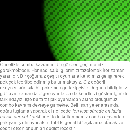
Öncelikle combo kavramını bir gözden geçirmemiz
gerekmektedir. Her nasılsa bilgilerimizi tazelemek her zaman
yararlıdır. Bir çoğumuz çeşitli oyunlarla kendimizi geliştirerek
pek çok tecrübe edinmiş bulunmaktayız. Siz değerli
okuyucuların sıkı bir pokemon go takipçisi olduğunu bildiğimiz
gibi aynı zamanda diğer oyunlarda da kendinizi gösterdiğinizin
farkındayız. İşte bu tarz tipik oyunlardan aşina olduğumuz
combo kavramı devreye girmekte. Belli saniyeler arasında
doğru tuşlama yaparak el neticede
"en kısa sürede en fazla
hasarı vermek"
şeklinde ifade kullanmamız combo açısından
pek yanlış olmayacaktır. Tabi ki genel bir açıklama olacak ve
çeşitli etkenler bunları değiştirecektir.