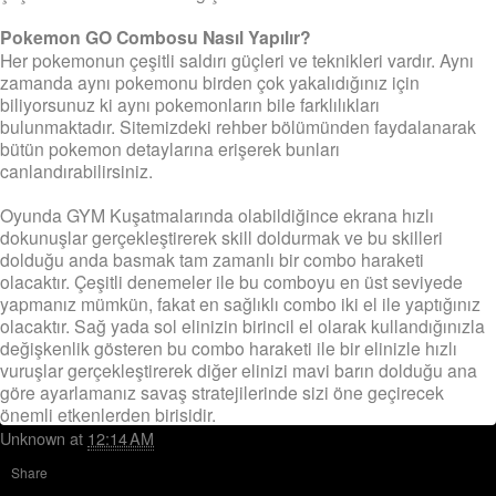
Pokemon GO Combosu Nasıl Yapılır?
Her pokemonun çeşitli saldırı güçleri ve teknikleri vardır. Aynı
zamanda aynı pokemonu birden çok yakalıdığınız için
biliyorsunuz ki aynı pokemonların bile farklılıkları
bulunmaktadır. Sitemizdeki rehber bölümünden faydalanarak
bütün pokemon detaylarına erişerek bunları
canlandırabilirsiniz.
Oyunda GYM Kuşatmalarında olabildiğince ekrana hızlı
dokunuşlar gerçekleştirerek skill doldurmak ve bu skilleri
dolduğu anda basmak tam zamanlı bir combo haraketi
olacaktır. Çeşitli denemeler ile bu comboyu en üst seviyede
yapmanız mümkün, fakat en sağlıklı combo iki el ile yaptığınız
olacaktır. Sağ yada sol elinizin birincil el olarak kullandığınızla
değişkenlik gösteren bu combo haraketi ile bir elinizle hızlı
vuruşlar gerçekleştirerek diğer elinizi mavi barın dolduğu ana
göre ayarlamanız savaş stratejilerinde sizi öne geçirecek
önemli etkenlerden birisidir.
Unknown
at
12:14 AM
Share