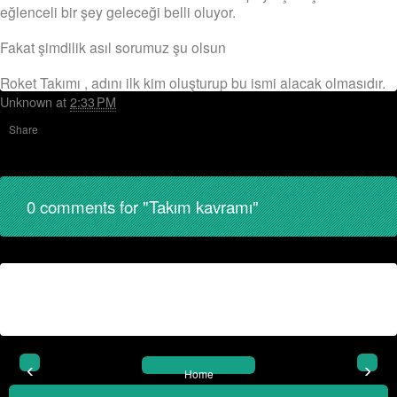
eğlenceli bir şey geleceği belli oluyor.
Fakat şimdilik asıl sorumuz şu olsun
Roket Takımı , adını ilk kim oluşturup bu ismi alacak olmasıdır.
Unknown
at
2:33 PM
Share
0 comments for "Takım kavramı"
‹
›
Home