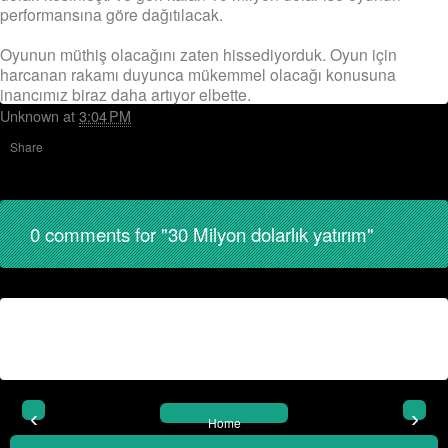
performansına göre dağıtılacak.
Oyunun müthiş olacağını zaten hissediyorduk. Oyun için
harcanan rakamı duyunca mükemmel olacağı konusuna
inancımız biraz daha artıyor elbette.
Unknown
at
3:04 PM
Share
0 comments for "30 Milyon dolarlık yatırım"
‹
›
Home