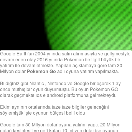
Google Earth'un 2004 yılında satın alınmasıyla ve gelişmesiyle
devam eden olay 2016 yılında Pokemon ile ilgili büyük bir
yatırım ile devam etmekte. Yapılan açıklamaya göre tam 30
Milyon dolar
Pokemon Go
a
dlı oyuna yatırım yapılmakta.
Bildiğiniz gibi Niantic , Nintendo ve Google birleşerek 1 ay
önce müthiş bir oyun duyurmuştu. Bu oyun Pokemon GO
olarak geçmekte ios e android platformuna gelmekteydi.
Ekim aynının ortalarında taze taze bilgiler geleceğini
söylemiştik işte oyunun bütçesi belli oldu
Google tam 30 Milyon dolar oyuna yatırım yaptı. 20 Milyon
doları kesinleşti ve geri kalan 10 milyon dolar ise oyunun