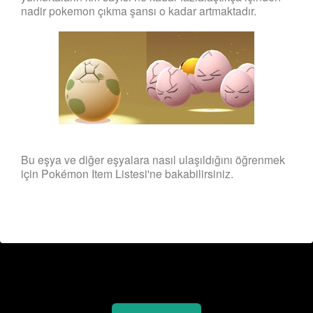
nadir pokemon çıkma şansı o kadar artmaktadır.
Bu eşya ve diğer eşyalara nasıl ulaşıldığını öğrenmek
için
Pokémon Item Listesi
'ne bakabilirsiniz.